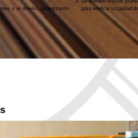
Se pueden realizar prueba
lores y el diseño, garantizando
para verificar la calidad 
es