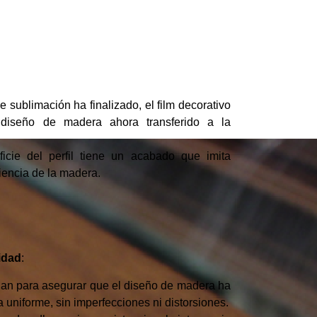
 sublimación ha finalizado, el film decorativo
l diseño de madera ahora transferido a la
ficie del perfil tiene un acabado que imita
riencia de la madera.
lidad
:
onan para asegurar que el diseño de madera ha
 uniforme, sin imperfecciones ni distorsiones.