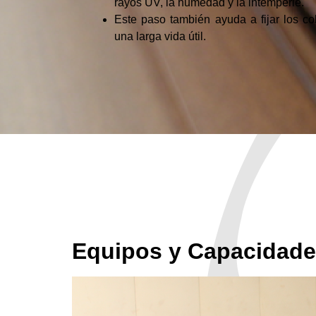
rayos UV, la humedad y la intemperie.
Este paso también ayuda a fijar los co
una larga vida útil.
Equipos y Capacidad