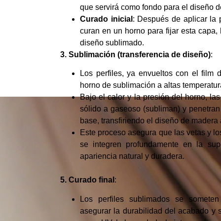
que servirá como fondo para el diseño 
Curado inicial
: Después de aplicar la p
curan en un horno para fijar esta capa, l
diseño sublimado.
3. Sublimación (transferencia de diseño)
:
Los perfiles, ya envueltos con el film 
horno de sublimación a altas temperatur
Bajo el calor y la presión del horno, la
sólido a gaseoso (subliman) y penetran
base, transfiriendo el diseño de madera al
Este proceso asegura que las vetas y lo
se integren profundamente en la super
apariencia natural y duradera.
5. Curado final
:
Los perfiles sublimados se someten
asegurar la durabilidad del acabado y s