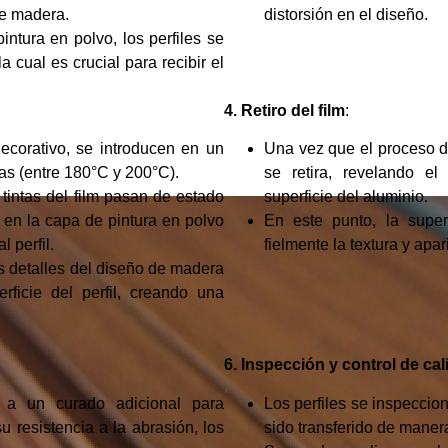
de madera.
distorsión en el diseño.
intura en polvo, los perfiles se
a cual es crucial para recibir el
4. Retiro del film
:
decorativo, se introducen en un
Una vez que el proceso de
as (entre 180°C y 200°C).
se retira, revelando e
s tintas del film pasan de estado
superficie del aluminio.
 en la capa de pintura en polvo
En este punto, la super
 perfil.
fielmente la textura y apa
s detalles del diseño de madera
ficie del perfil, creando una
6. Inspección y control de ca
 a un curado adicional para
Los perfiles se inspecci
u resistencia a la abrasión, los
sido transferido de manera