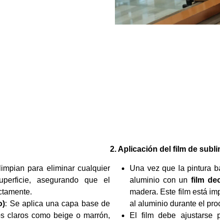
2. Aplicación del film de sub
limpian para eliminar cualquier
Una vez que la pintura b
perficie, asegurando que el
aluminio con un
film de
ectamente.
madera. Este film está im
o)
: Se aplica una capa base de
al aluminio durante el pr
os claros como beige o marrón,
El film debe ajustarse p